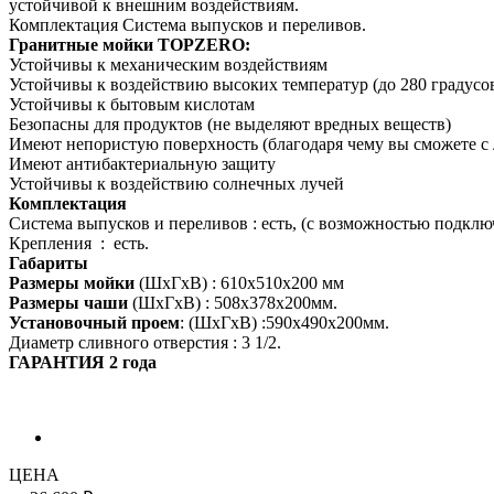
устойчивой к внешним воздействиям.
Комплектация Система выпусков и переливов.
Гранитные мойки TOPZERO:
Устойчивы к механическим воздействиям
Устойчивы к воздействию высоких температур (до 280 градусо
Устойчивы к бытовым кислотам
Безопасны для продуктов (не выделяют вредных веществ)
Имеют непористую поверхность (благодаря чему вы сможете с 
Имеют антибактериальную защиту
Устойчивы к воздействию солнечных лучей
Комплектация
Система выпусков и переливов : есть, (с возможностью подкл
Крепления : есть.
Габариты
Размеры мойки
(ШхГхВ) : 610х510х200 мм
Размеры чаши
(ШхГхВ) : 508х378х200мм.
Установочный проем
: (ШхГхВ) :590х490х200мм.
Диаметр сливного отверстия : 3 1/2.
ГАРАНТИЯ 2 года
ЦЕНА