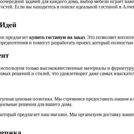
воочередной задачей для каждого дома, выбор мебели играет важ
ет гостей. Если вы находитесь в поиске идеальной гостиной в А
 Идей
ин предлагает
купить гостиную на заказ
. Это позволяет воплот
редпочтения и помогут разработать проект, который полностью
ент
используем только высококачественные материалы и фурнитуру,
овых решений и стилей, что удовлетворит даже самых взыскате
упная ценовая политика. Мы стремимся предоставить нашим кл
деальные решения для вашего дома.
оторый предлагает наш магазин. Мы организуем доставку вашего
держка